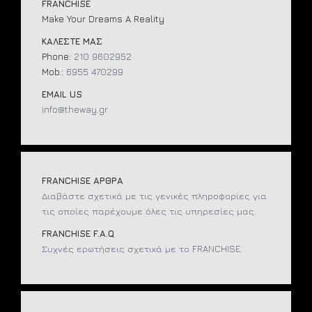
FRANCHISE
Make Your Dreams A Reality
ΚΑΛΕΣΤΕ ΜΑΣ
Phone:
210 9602952
Mob.:
6955 470299
EMAIL US
info@theway.gr
FRANCHISE ΑΡΘΡΑ
Διαβάστε σχετικά με τις γενικές πληροφορίες για
τις οποίες παρέχουμε όλες τις υπηρεσίες μας.
FRANCHISE F.A.Q
Συχνές ερωτήσεις σχετικά με το FRANCHISE.